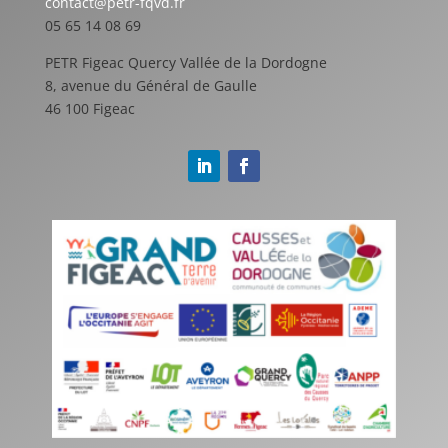
contact@petr-fqvd.fr
05 65 14 08 69
PETR Figeac Quercy Vallée de la Dordogne
8, avenue du Général de Gaulle
46 100 Figeac